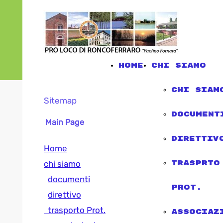
Home
chi siamo
chi siam
Sitemap
document
Main Page
direttiv
Home
chi siamo
trasprto
documenti
Prot.
direttivo
trasporto Prot.
associaz