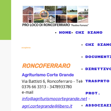
Home
chi siamo
chi siam
document
RONCOFERRARO
direttiv
Agriturismo Corte Grande
Via Battisti 6, Roncoferraro - Tel.
trasprto
0376 66 3313 - 3478933780
e-mail
Prot.
info@agriturismocortegrande.net
-
associaz
agri.cortegrande@libero.it