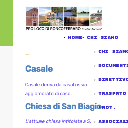
Home
chi siamo
chi siam
document
Casale
direttiv
Casale deriva da casal ossia
agglomerato di case.
trasprto
Chiesa di San Biagio
Prot.
L'attuale chiesa intitolata a S.
associaz