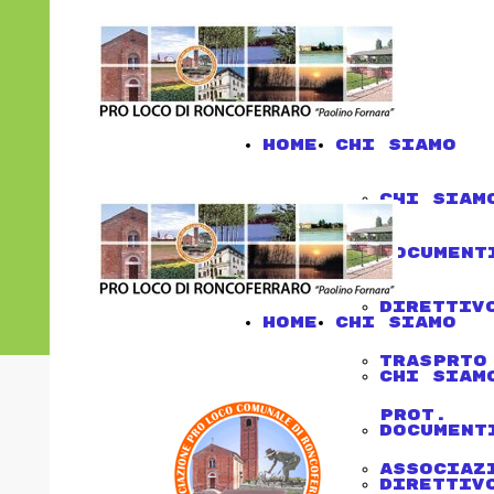
Home
chi siamo
chi siam
document
direttiv
Home
chi siamo
trasprto
chi siam
Prot.
document
associaz
direttiv