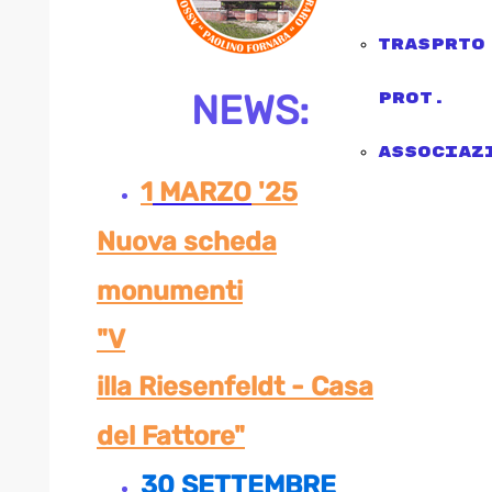
trasprto
NEWS:
Prot.
associaz
1
MARZO
'25
Nuova scheda
monumenti
"V
illa Riesenfeldt - Casa
del Fattore"
30 SETTEMBRE